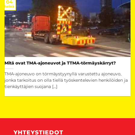
04
heinä
Mitä ovat TMA-ajoneuvot ja TTMA-törmäyskärryt?
TMA-ajoneuvo on törmäystyynyllä varustettu ajoneuvo,
jonka tarkoitus on olla tiellä työskentelevien henkilöiden ja
tienkäyttäjien suojana [...]
YHTEYSTIEDOT