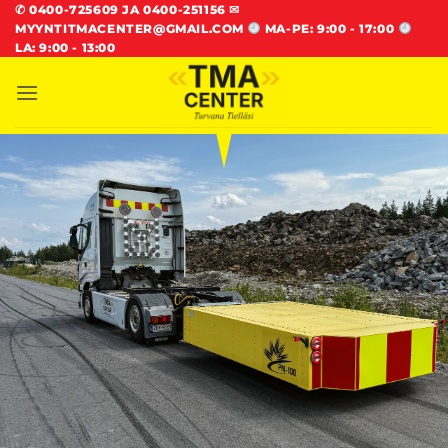
Skip
✆
0400-725609 JA 0400-251156
✉
MYYNTITMACENTER@GMAIL.COM
MA-PE: 9:00 - 17:00
to
LA: 9:00 - 13:00
content