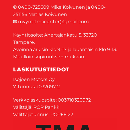
✆ 0400-725609 Mika Koivunen ja 0400-
251156 Matias Koivunen
✉ myyntitmacenter@gmail.com
Käyntiosoite: Ahertajankatu 5, 33720
Tampere.
Avoinna arkisin klo 9-17 ja lauantaisin klo 9-13.
Muulloin sopimuksen mukaan.
LASKUTUSTIEDOT
Isojoen Motors Oy
Y-tunnus: 1032097-2
Verkkolaskuosoite: 003710320972
Välittäjä: POP Pankki
Välittäjätunnus: POPFFI22