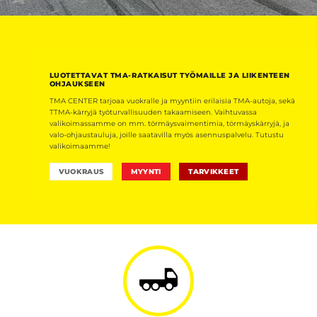
LUOTETTAVAT TMA-RATKAISUT TYÖMAILLE JA LIIKENTEEN
OHJAUKSEEN
TMA CENTER tarjoaa vuokralle ja myyntiin erilaisia TMA-autoja, sekä
TTMA-kärryjä työturvallisuuden takaamiseen. Vaihtuvassa
valikoimassamme on mm. törmäysvaimentimia, törmäyskärryjä, ja
valo-ohjaustauluja, joille saatavilla myös asennuspalvelu. Tutustu
valikoimaamme!
VUOKRAUS
MYYNTI
TARVIKKEET