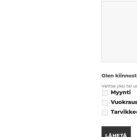
Olen kiinnos
Valitse yksi tai
Myynti
Vuokrau
Tarvikke