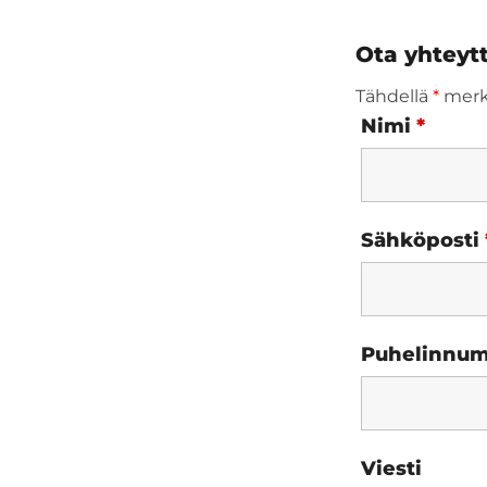
Ota yhteyt
Tähdellä
*
merki
Nimi
*
Sähköposti
Puhelinnu
Viesti