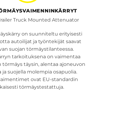
TÖRMÄYSVAIMENNINKÄRRYT
Trailer Truck Mounted Attenuator
yskärry on suunniteltu erityisesti
jotta autoilijat ja työntekijät saavat
avan suojan törmäystilanteessa.
rryn tarkoituksena on vaimentaa
 törmäys täysin, alentaa ajoneuvon
 ja suojella molempia osapuolia.
aimentimet ovat EU-standardin
aisesti törmäystestattuja.