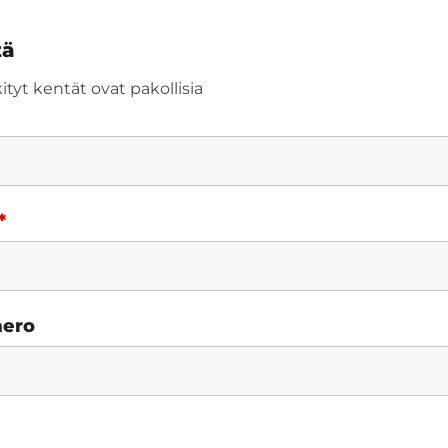
tä
tyt kentät ovat pakollisia
*
mero