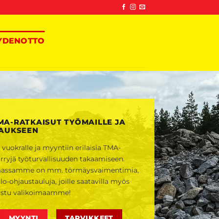
YDENOTTO
MA-RATKAISUT TYÖMAILLE JA
JAUKSEEN
uokralle ja myyntiin erilaisia TMA-
rryjä työturvallisuuden takaamiseen.
imassamme on mm. törmäysvaimentimia,
lo-ohjaustauluja, joille saatavilla myös
ustu valikoimaamme!
MYYNTI
TARVIKKEET