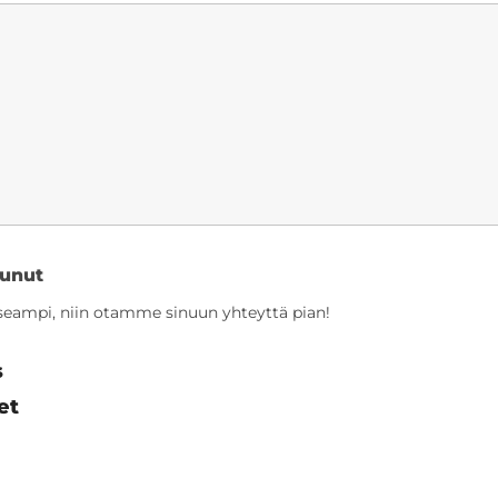
tunut
 useampi, niin otamme sinuun yhteyttä pian!
s
et