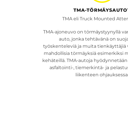
TMA-TÖRMÄYSAUTO
TMA eli Truck Mounted Atte
TMA-ajoneuvo on törmäystyynyllä var
auto, jonka tehtävänä on suojat
työskenteleviä ja muita tienkäyttäji
mahdollisia törmäyksiä esimerkiksi mo
kehäteillä. TMA-autoja hyödynnetä
asfaltointi-, tiemerkintä- ja pelast
liikenteen ohjauksessa