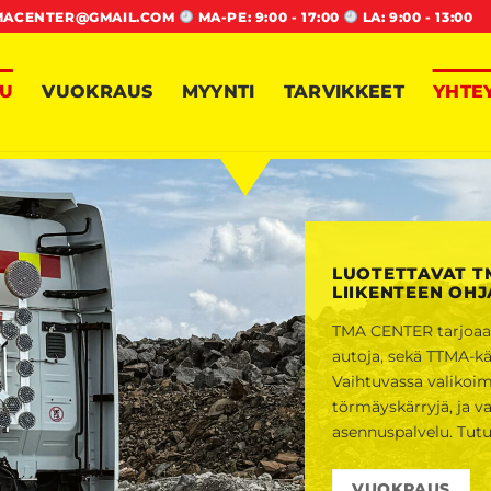
MACENTER@GMAIL.COM
MA-PE: 9:00 - 17:00
LA: 9:00 - 13:00
VU
VUOKRAUS
MYYNTI
TARVIKKEET
YHTE
LUOTETTAVAT T
LIIKENTEEN OH
TMA CENTER tarjoaa v
autoja, sekä TTMA-kä
Vaihtuvassa valiko
törmäyskärryjä, ja va
asennuspalvelu. Tut
VUOKRAUS