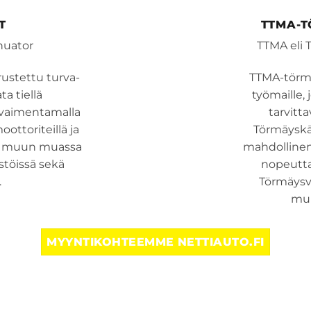
T
TTMA-
nuator
TTMA eli 
ustettu turva-
TTMA-törmä
a tiellä
työmaille, 
ä vaimentamalla
tarvitt
ottoriteillä ja
Törmäyskä
än muun muassa
mahdollinen
ustöissä sekä
nopeutta
.
Törmäysv
muk
MYYNTIKOHTEEMME NETTIAUTO.FI