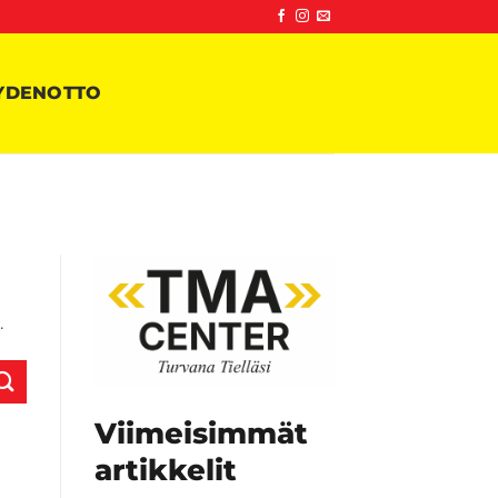
YDENOTTO
4
.
Viimeisimmät
artikkelit