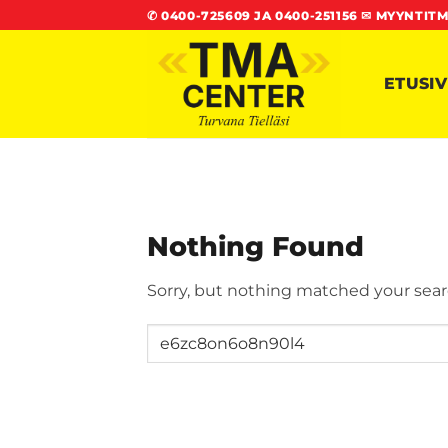
Skip
✆
0400-725609 JA 0400-251156
✉
MYYNTITM
to
content
ETUSI
Nothing Found
Sorry, but nothing matched your sear