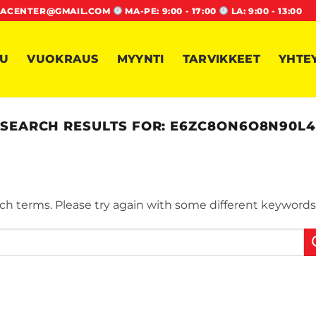
ACENTER@GMAIL.COM
MA-PE: 9:00 - 17:00
LA: 9:00 - 13:00
VU
VUOKRAUS
MYYNTI
TARVIKKEET
YHTE
SEARCH RESULTS FOR:
E6ZC8ON6O8N90L
ch terms. Please try again with some different keywords