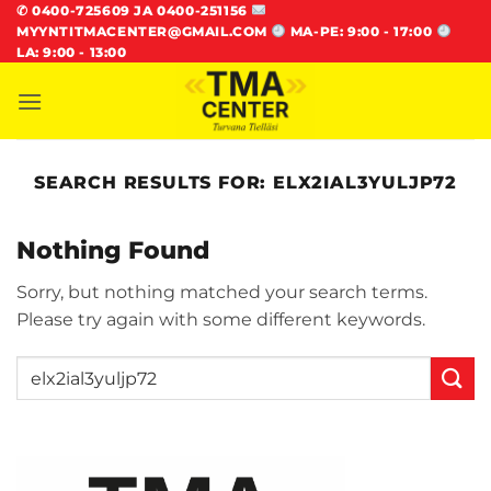
Skip
✆
0400-725609 JA 0400-251156
MYYNTITMACENTER@GMAIL.COM
MA-PE: 9:00 - 17:00
to
LA: 9:00 - 13:00
content
SEARCH RESULTS FOR:
ELX2IAL3YULJP72
Nothing Found
Sorry, but nothing matched your search terms.
Please try again with some different keywords.