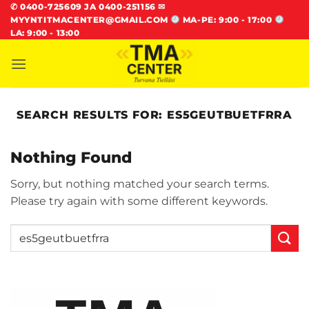
Skip
✆
0400-725609 JA 0400-251156
✉
MYYNTITMACENTER@GMAIL.COM
MA-PE: 9:00 - 17:00
to
LA: 9:00 - 13:00
content
SEARCH RESULTS FOR:
ES5GEUTBUETFRRA
Nothing Found
Sorry, but nothing matched your search terms.
Please try again with some different keywords.