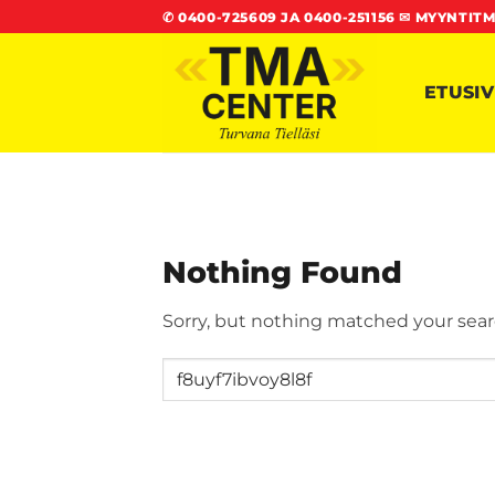
Skip
✆
0400-725609 JA 0400-251156
✉
MYYNTITM
to
content
ETUSI
Nothing Found
Sorry, but nothing matched your sear