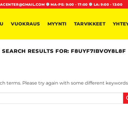
ACENTER@GMAIL.COM
MA-PE: 9:00 - 17:00
LA: 9:00 - 13:00
VU
VUOKRAUS
MYYNTI
TARVIKKEET
YHTE
SEARCH RESULTS FOR:
F8UYF7IBVOY8L8F
ch terms. Please try again with some different keywords