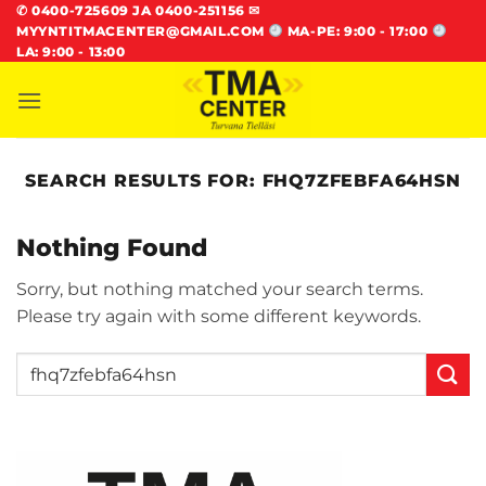
Skip
✆
0400-725609 JA 0400-251156
✉
MYYNTITMACENTER@GMAIL.COM
MA-PE: 9:00 - 17:00
to
LA: 9:00 - 13:00
content
SEARCH RESULTS FOR:
FHQ7ZFEBFA64HSN
Nothing Found
Sorry, but nothing matched your search terms.
Please try again with some different keywords.