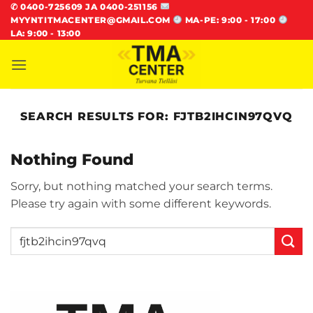
Skip
✆
0400-725609 JA 0400-251156
MYYNTITMACENTER@GMAIL.COM
MA-PE: 9:00 - 17:00
to
LA: 9:00 - 13:00
content
SEARCH RESULTS FOR:
FJTB2IHCIN97QVQ
Nothing Found
Sorry, but nothing matched your search terms.
Please try again with some different keywords.