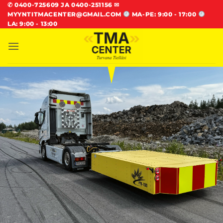
Skip
✆
0400-725609 JA 0400-251156
✉
MYYNTITMACENTER@GMAIL.COM
MA-PE: 9:00 - 17:00
to
LA: 9:00 - 13:00
content