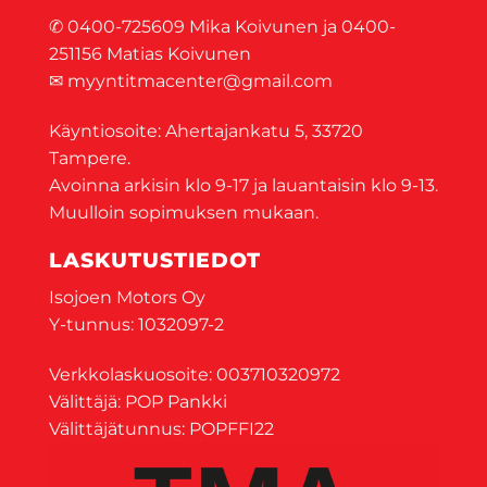
✆ 0400-725609 Mika Koivunen ja 0400-
251156 Matias Koivunen
✉ myyntitmacenter@gmail.com
Käyntiosoite: Ahertajankatu 5, 33720
Tampere.
Avoinna arkisin klo 9-17 ja lauantaisin klo 9-13.
Muulloin sopimuksen mukaan.
LASKUTUSTIEDOT
Isojoen Motors Oy
Y-tunnus: 1032097-2
Verkkolaskuosoite: 003710320972
Välittäjä: POP Pankki
Välittäjätunnus: POPFFI22