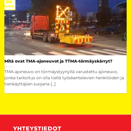
04
heinä
Mitä ovat TMA-ajoneuvot ja TTMA-törmäyskärryt?
TMA-ajoneuvo on törmäystyynyllä varustettu ajoneuvo,
jonka tarkoitus on olla tiellä työskentelevien henkilöiden ja
tienkäyttäjien suojana [...]
YHTEYSTIEDOT