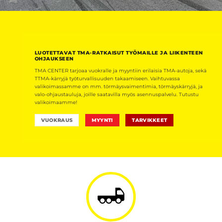
LUOTETTAVAT TMA-RATKAISUT TYÖMAILLE JA LIIKENTEEN
OHJAUKSEEN
TMA CENTER tarjoaa vuokralle ja myyntiin erilaisia TMA-autoja, sekä
TTMA-kärryjä työturvallisuuden takaamiseen. Vaihtuvassa
valikoimassamme on mm. törmäysvaimentimia, törmäyskärryjä, ja
valo-ohjaustauluja, joille saatavilla myös asennuspalvelu. Tutustu
valikoimaamme!
VUOKRAUS
MYYNTI
TARVIKKEET