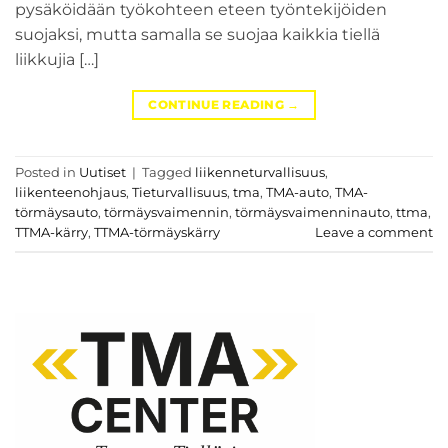
pysäköidään työkohteen eteen työntekijöiden
suojaksi, mutta samalla se suojaa kaikkia tiellä
liikkujia […]
CONTINUE READING
→
Posted in
Uutiset
|
Tagged
liikenneturvallisuus
,
liikenteenohjaus
,
Tieturvallisuus
,
tma
,
TMA-auto
,
TMA-
törmäysauto
,
törmäysvaimennin
,
törmäysvaimenninauto
,
ttma
,
TTMA-kärry
,
TTMA-törmäyskärry
Leave a comment