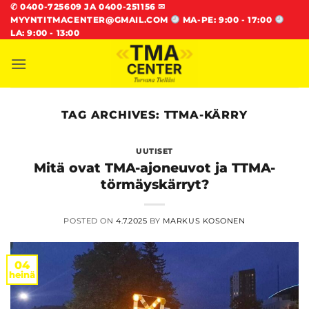
Skip
✆
0400-725609 JA 0400-251156
✉
MYYNTITMACENTER@GMAIL.COM
MA-PE: 9:00 - 17:00
to
LA: 9:00 - 13:00
content
TAG ARCHIVES:
TTMA-KÄRRY
UUTISET
Mitä ovat TMA-ajoneuvot ja TTMA-
törmäyskärryt?
POSTED ON
4.7.2025
BY
MARKUS KOSONEN
04
heinä